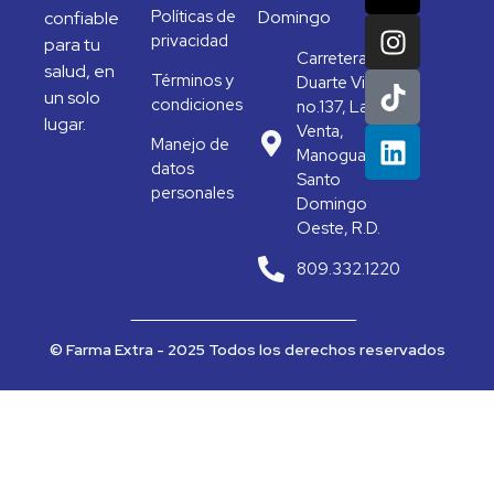
Políticas de
Domingo
confiable
privacidad
para tu
Carretera
salud, en
Términos y
Duarte Vieja
un solo
condiciones
no.137, La
lugar.
Venta,
Manejo de
Manoguayabo,
datos
Santo
personales
Domingo
Oeste, R.D.
809.332.1220
© Farma Extra - 2025 Todos los derechos reservados