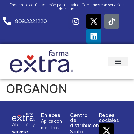
Encuentre aquí la solución para su salud. Contamos con servicio a
domicilio.
809.332.1220
ORGANON
Enlaces
Centro
Redes
de
sociales
Aplica con
Atención y
distribución
nosotros
Santo
servicio