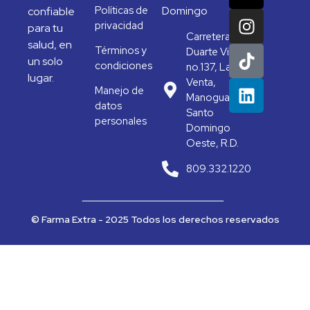
Políticas de
Domingo
confiable
privacidad
para tu
Carretera
salud, en
Términos y
Duarte Vieja
un solo
condiciones
no.137, La
lugar.
Venta,
Manejo de
Manoguayabo,
datos
Santo
personales
Domingo
Oeste, R.D.
809.332.1220
© Farma Extra - 2025 Todos los derechos reservados