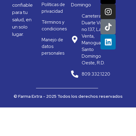
Políticas de
Domingo
confiable
privacidad
para tu
Carretera
salud, en
Términos y
Duarte Vieja
un solo
condiciones
no.137, La
lugar.
Venta,
Manejo de
Manoguayabo,
datos
Santo
personales
Domingo
Oeste, R.D.
809.332.1220
© Farma Extra - 2025 Todos los derechos reservados