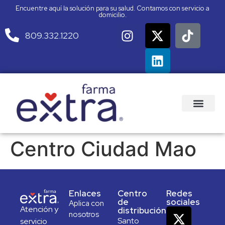
Encuentre aquí la solución para su salud. Contamos con servicio a
domicilio.
809.332.1220
Centro Ciudad Mao
Enlaces
Centro
Redes
de
sociales
Aplica con
Atención y
distribución
nosotros
Santo
servicio