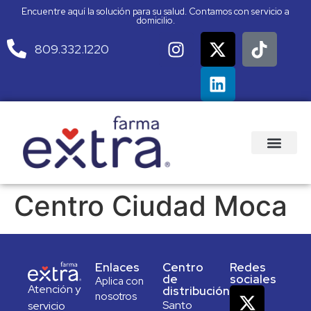
Encuentre aquí la solución para su salud. Contamos con servicio a
domicilio.
809.332.1220
Centro Ciudad Moca
Enlaces
Centro
Redes
de
sociales
Aplica con
Atención y
distribución
nosotros
Santo
servicio