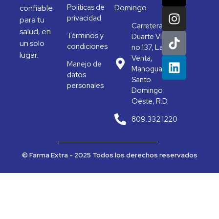
Políticas de
Domingo
confiable
privacidad
para tu
Carretera
salud, en
Términos y
Duarte Vieja
un solo
condiciones
no.137, La
lugar.
Venta,
Manejo de
Manoguayabo,
datos
Santo
personales
Domingo
Oeste, R.D.
809.332.1220
© Farma Extra - 2025 Todos los derechos reservados