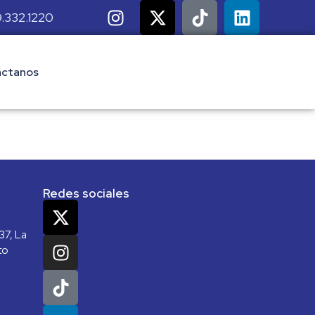
.332.1220
ctanos
Redes sociales
37, La
to