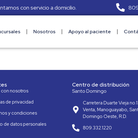
809
ontamos con servicio a domicilio.
cursales
Nosotros
Apoyo al paciente
Contá
ces
Centro de distribución
a con nosotros
Santo Domingo
cas de privacidad
Carretera Duarte Vieja no.1
Venta, Manoguayabo, San
nos y condiciones
Domingo Oeste, R.D.
o de datos personales
809.332.1220