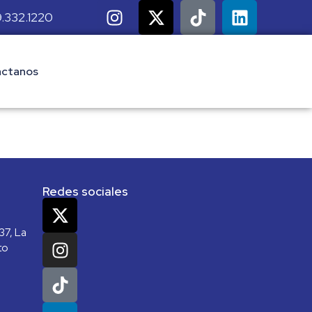
.332.1220
ctanos
Redes sociales
37, La
to