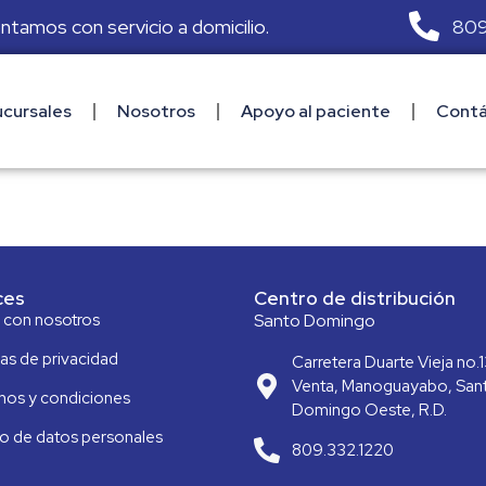
809
ontamos con servicio a domicilio.
cursales
Nosotros
Apoyo al paciente
Contá
ces
Centro de distribución
a con nosotros
Santo Domingo
cas de privacidad
Carretera Duarte Vieja no.1
Venta, Manoguayabo, San
nos y condiciones
Domingo Oeste, R.D.
o de datos personales
809.332.1220