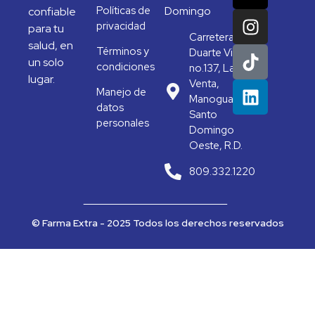
Políticas de
Domingo
confiable
privacidad
para tu
Carretera
salud, en
Términos y
Duarte Vieja
un solo
condiciones
no.137, La
lugar.
Venta,
Manejo de
Manoguayabo,
datos
Santo
personales
Domingo
Oeste, R.D.
809.332.1220
© Farma Extra - 2025 Todos los derechos reservados