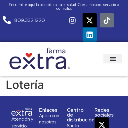
Encuentre aquí la solución para su salud. Contamos con servicio a
domicilio.
809.332.1220
Lotería
Enlaces
Centro
Redes
de
sociales
Aplica con
Atención y
distribución
nosotros
Santo
servicio