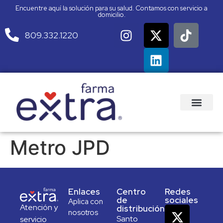
Encuentre aquí la solución para su salud. Contamos con servicio a
domicilio.
809.332.1220
Metro JPD
Enlaces
Centro
Redes
de
sociales
Aplica con
Atención y
distribución
nosotros
Santo
servicio