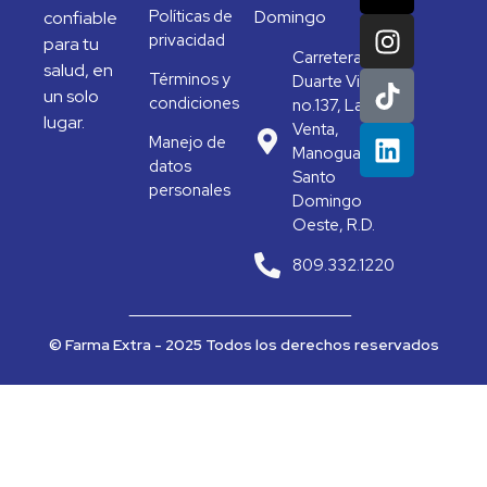
Políticas de
Domingo
confiable
privacidad
para tu
Carretera
salud, en
Términos y
Duarte Vieja
un solo
condiciones
no.137, La
lugar.
Venta,
Manejo de
Manoguayabo,
datos
Santo
personales
Domingo
Oeste, R.D.
809.332.1220
© Farma Extra - 2025 Todos los derechos reservados