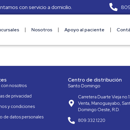
809
ontamos con servicio a domicilio.
cursales
Nosotros
Apoyo al paciente
Contá
ces
Centro de distribución
a con nosotros
Santo Domingo
cas de privacidad
Carretera Duarte Vieja no.1
Venta, Manoguayabo, San
nos y condiciones
Domingo Oeste, R.D.
o de datos personales
809.332.1220