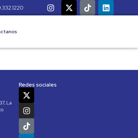
.332.1220
ctanos
Redes sociales
37, La
to