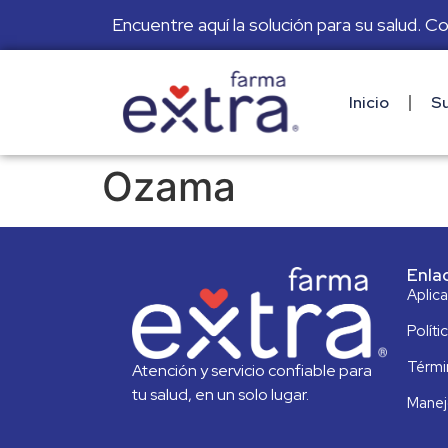
Encuentre aquí la solución para su salud. C
Inicio
Su
Ozama
Enla
Aplic
Políti
Térmi
Atención y servicio confiable para
tu salud, en un solo lugar.
Manej