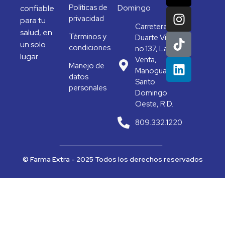
Políticas de
Domingo
confiable
privacidad
para tu
Carretera
salud, en
Términos y
Duarte Vieja
un solo
condiciones
no.137, La
lugar.
Venta,
Manejo de
Manoguayabo,
datos
Santo
personales
Domingo
Oeste, R.D.
809.332.1220
© Farma Extra - 2025 Todos los derechos reservados