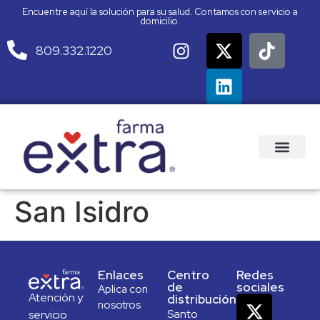
Encuentre aquí la solución para su salud. Contamos con servicio a
domicilio.
809.332.1220
San Isidro
Enlaces
Centro
Redes
de
sociales
Aplica con
Atención y
distribución
nosotros
Santo
servicio