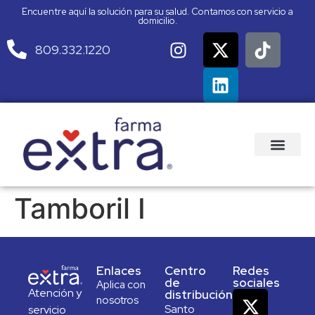
Encuentre aquí la solución para su salud. Contamos con servicio a
domicilio.
809.332.1220
Tamboril I
Enlaces
Centro
Redes
de
sociales
Aplica con
Atención y
distribución
nosotros
Santo
servicio