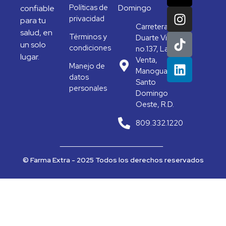
Políticas de
Domingo
confiable
privacidad
para tu
Carretera
salud, en
Términos y
Duarte Vieja
un solo
condiciones
no.137, La
lugar.
Venta,
Manejo de
Manoguayabo,
datos
Santo
personales
Domingo
Oeste, R.D.
809.332.1220
© Farma Extra - 2025 Todos los derechos reservados